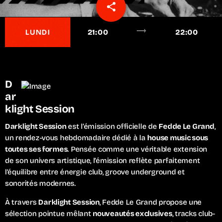
share
email
trending_flat
LUNDI
21:00
22:00
D
ar
klight Session
Darklight Session
est l’émission officielle de
Fedde Le Grand
,
un rendez-vous hebdomadaire dédié à la
house music sous
toutes ses formes
. Pensée comme une véritable extension
de son univers artistique, l’émission reflète parfaitement
l’équilibre entre énergie club, groove underground et
sonorités modernes.
À travers
Darklight Session
, Fedde Le Grand propose une
sélection pointue mêlant
nouveautés exclusives
, tracks club-