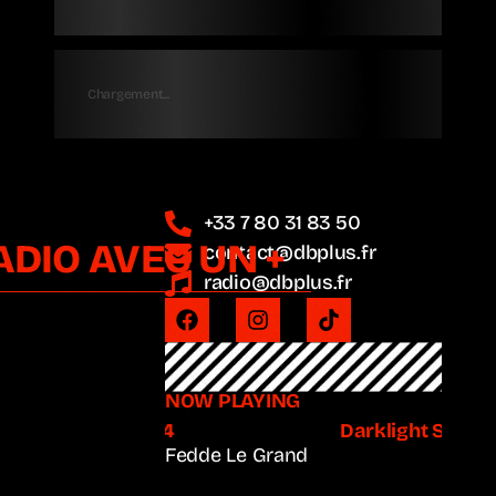
Chargement...
+33 7 80 31 83 50
ADIO AVEC UN +
contact@dbplus.fr
radio@dbplus.fr
NOW PLAYING
ight Sessions #714
Darklight Session
Fedde Le Grand