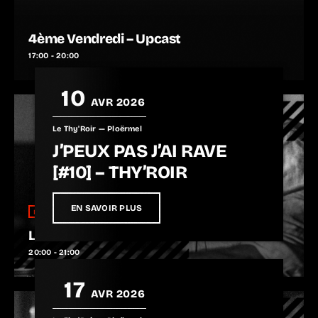
Pas d’événements à venir
4ème Vendredi – Upcast
17:00 - 20:00
10
AVR 2026
Le Thy'Roir — Ploërmel
J’PEUX PAS J’AI RAVE
[#10] – THY’ROIR
EN SAVOIR PLUS
music
Laurent Veix – Extra Club Electro
20:00 - 21:00
17
AVR 2026