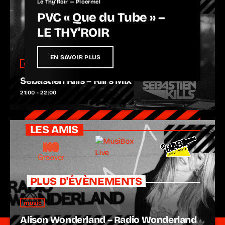
Le Thy'Roir — Ploërmel
PVC « Que du Tube » –
LE THY’ROIR
EN SAVOIR PLUS
music
Sébastien Kills – Kill’s Mix
21:00 - 22:00
LES AMIS
PLUS D'ÉVÈNEMENTS
music
Alison Wonderland – Radio Wonderland