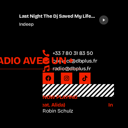
Last Night The Dj Saved My Life
play_arrow
(LeMarquis Remix)
Indeep
+33 7 80 31 83 50
ADIO AVEC UN +
contact@dbplus.fr
radio@dbplus.fr
NOW PLAYING
In Your Eyes (feat. Alida)
In Your Ey
Robin Schulz