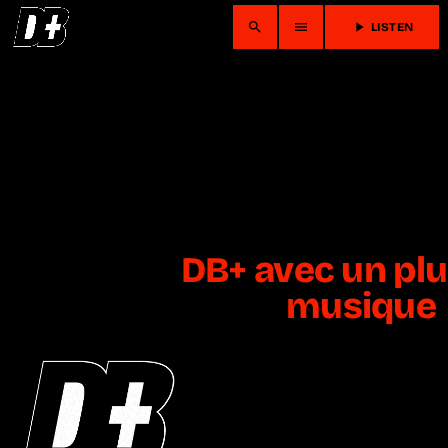
search
menu
play_arrow
LISTEN
DB+ avec un plus
musique