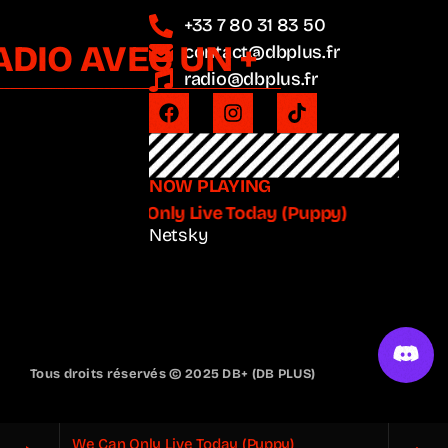
+33 7 80 31 83 50
ADIO AVEC UN +
contact@dbplus.fr
radio@dbplus.fr
NOW PLAYING
We Can Only Live Today (Puppy)
Netsky
Tous droits réservés © 2025 DB+ (DB PLUS)
We Can Only Live Today (Puppy)