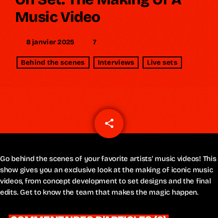
Music Video
7
8 janvier 2025
today
Behind the scenes
Interviews
Live sets
share
email
Go behind the scenes of your favorite artists’ music videos! This
show gives you an exclusive look at the making of iconic music
videos, from concept development to set designs and the final
edits. Get to know the team that makes the magic happen.