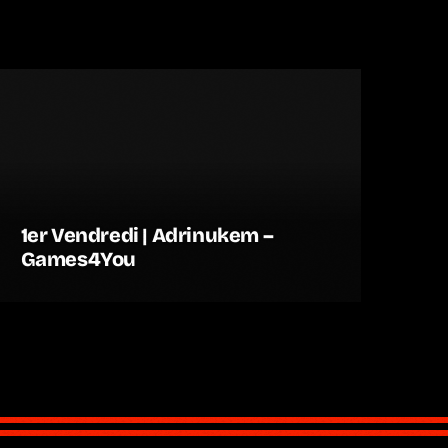
1er Vendredi | Adrinukem –
Games4You