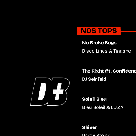
NOS TOPS
No Broke Boys
Disco Lines & Tinashe
The Right (ft. Confide
DJ Seinfeld
Soleil Bleu
Bleu Soleil & LUIZA
Shiver
Parov Stelar