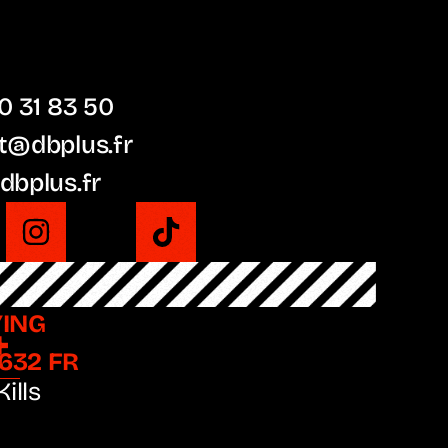
0 31 83 50
t@dbplus.fr
dbplus.fr
ING
+
#632 FR
ills